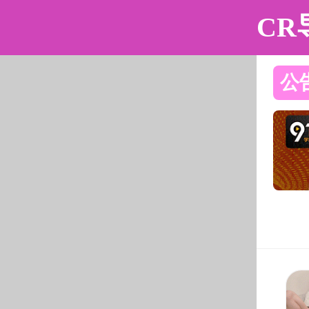
老王论坛 - 隔壁老王论坛发布页
老王论坛 - 隔
老王论坛概况
师资
壁老王论坛发
布页