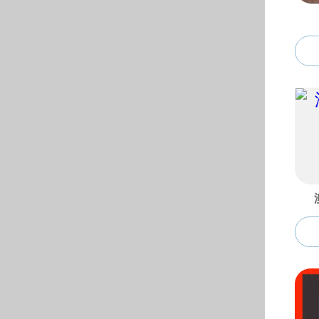
联系我们
地址：吉林省长春市前进大街2699号 邮编：1
电话：0431-85166196
E-mail:
wgyxy@laowang1.net