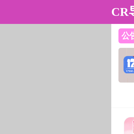
老王论坛 - 隔壁老王论坛发布页
老王论坛 - 隔
老王论坛概况
师资
壁老王论坛发
布页