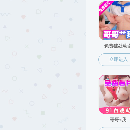
学团工作
学团机构
规章制度
学团通知公告
学团快讯
大型央
中国联
学生党建
属于中央大
就业信息
早组建的国
规划、工程
《悟语》电子版