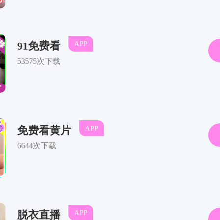
环宇集团2015年招聘计划
林省建设集团有限公司诚聘英才