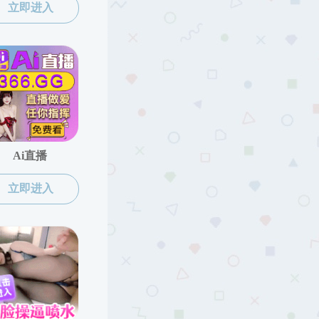
中国联合连年进入百强榜，最高排名在第11位；在美国
连年榜上有名，排名在10名左右。
行业的工程咨询甲级和工程造价咨询甲级资质；具有
工程总承包甲级、房屋建筑工程施工总承包一级、建
对外经营权。
士1人、全国勘察设计大师7人、“新世纪百千万人才工
932名（含教授级高工147名）、各类国家一级注册工
00多项大中型工程；主编、参编国家、地方和行业标
技术奖100多项、各类省部级奖1000多项。公司连年