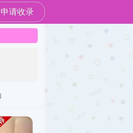
文
|
English
|
日本語
|
русский
|
朝鲜语
|
español
国际交流
学团工作
院友之家