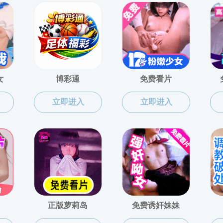
中国联合工程公司招
日期：2014-09-26
点击数：
113
中国联合工程公
（原机械工业第二设计
企筑梦平台
合工程公司是以原机械工业第二设计研究院为核心，联合多家国
型企业集团、世界500强企业——中国机械工业集团有限公司，总
家甲级综合性设计单位之一。公司主业为工程咨询、工程设计（
总承包、设备承包、工程项目管理、建设监理等。